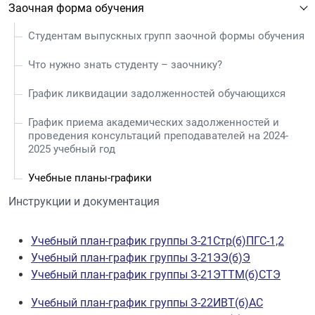
Заочная форма обучения
Студентам выпускных групп заочной формы обучения
Что нужно знать студенту – заочнику?
График ликвидации задолженностей обучающихся
График приема академических задолженностей и
проведения консультаций преподавателей на 2024-
2025 учебный год
Учебные планы-графики
Инструкции и документация
Учебный план-график группы З-21Стр(б)ПГС-1,2
Учебный план-график группы З-21ЭЭ(б)Э
Учебный план-график группы З-21ЭТТМ(б)СТЭ
Учебный план-график группы З-22ИВТ(б)АС