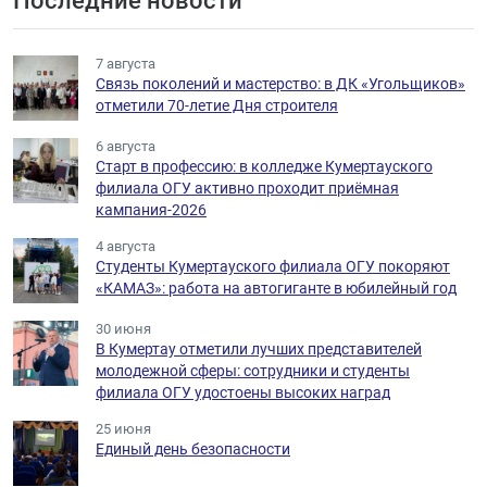
Последние новости
7 августа
Связь поколений и мастерство: в ДК «Угольщиков»
отметили 70-летие Дня строителя
6 августа
Старт в профессию: в колледже Кумертауского
филиала ОГУ активно проходит приёмная
кампания-2026
4 августа
Студенты Кумертауского филиала ОГУ покоряют
«КАМАЗ»: работа на автогиганте в юбилейный год
30 июня
В Кумертау отметили лучших представителей
молодежной сферы: сотрудники и студенты
филиала ОГУ удостоены высоких наград
25 июня
Единый день безопасности