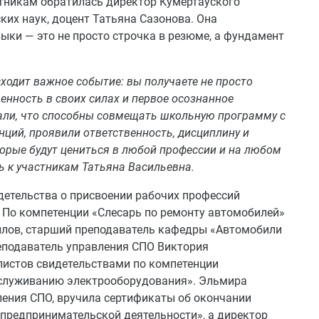
тникам обратилась директор Кумертауского
ких наук, доцент Татьяна Сазонова. Она
ыки — это не просто строчка в резюме, а фундамент
сходит важное событие: вы получаете не просто
ренность в своих силах и первое осознанное
али, что способны совмещать школьную программу с
ций, проявили ответственность, дисциплину и
торые будут цениться в любой профессии и на любом
ь к участникам Татьяна Васильевна.
детельства о присвоении рабочих профессий
 По компетенции «Слесарь по ремонту автомобилей»
ллов, старший преподаватель кафедры «Автомобили
еподаватель управления СПО Виктория
листов свидетельствами по компетенции
бслуживанию электрооборудования». Эльмира
ления СПО, вручила сертификаты об окончании
предпринимательской деятельности», а директор