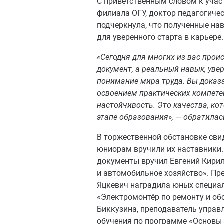
С приветственным словом к учас
филиала ОГУ, доктор педагогичес
подчеркнула, что полученные нав
для уверенного старта в карьере.
«Сегодня для многих из вас прои
документ, а реальный навык, уве
понимание мира труда. Вы доказ
освоением практических компетен
настойчивость. Это качества, ко
этапе образования», — обратилас
В торжественной обстановке сви
юниорам вручили их наставники.
документы вручил Евгений Кири
и автомобильное хозяйство». Пр
Яцкевич наградила юных специа
«Электромонтёр по ремонту и о
Биккузина, преподаватель управ
обучения по программе «Основы 