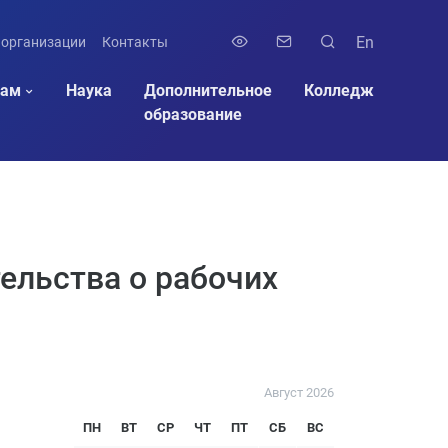
En
 организации
Контакты
там
Наука
Дополнительное
Колледж
образование
ельства о рабочих
Август 2026
ПН
ВТ
СР
ЧТ
ПТ
СБ
ВС