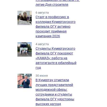
летие Дня строителя
6 августа
Старт в профессию: в
колледже Кумертауского
филиала ОГУ активно
проходит приёмная
кампания-2026
4 августа
Студенты Кумертауского
филиала ОГУ покоряют
«КАМАЗ»: работа на
автогиганте в юбилейный
год
30 июня
В Кумертау отметили
лучших представителей
молодежной сферы:
сотрудники и студенты
филиала ОГУ удостоены
высоких наград