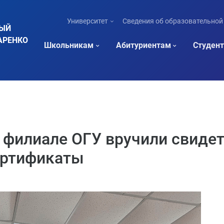
Университет
Сведения об образовательной
НЫЙ
АРЕНКО
Школьникам
Абитуриентам
Студен
 филиале ОГУ вручили свидет
ертификаты