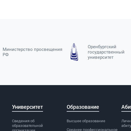
Оренбургский
Министерство просвещения
государственный
РФ
университет
Университет
Образование
Аби
Сведения об
Высшее образование
Личн
образовательной
абит
Среднее профессиональное
организации